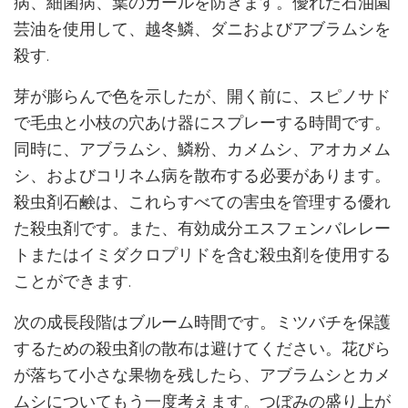
病、細菌病、葉のカールを防ぎます。優れた石油園
芸油を使用して、越冬鱗、ダニおよびアブラムシを
殺す.
芽が膨らんで色を示したが、開く前に、スピノサド
で毛虫と小枝の穴あけ器にスプレーする時間です。
同時に、アブラムシ、鱗粉、カメムシ、アオカメム
シ、およびコリネム病を散布する必要があります。
殺虫剤石鹸は、これらすべての害虫を管理する優れ
た殺虫剤です。また、有効成分エスフェンバレレー
トまたはイミダクロプリドを含む殺虫剤を使用する
ことができます.
次の成長段階はブルーム時間です。ミツバチを保護
するための殺虫剤の散布は避けてください。花びら
が落ちて小さな果物を残したら、アブラムシとカメ
ムシについてもう一度考えます。つぼみの盛り上が